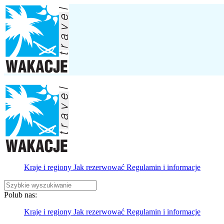
Kraje i regiony
Jak rezerwować
Regulamin i informacje
Polub nas:
Kraje i regiony
Jak rezerwować
Regulamin i informacje