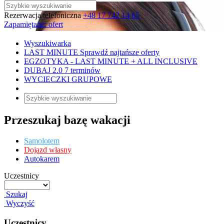
Rezerwacja telefoniczna
+48 17 742 14 65
Zapamiętane:
ofert
Wyszukiwarka
LAST MINUTE
Sprawdź najtańsze oferty
EGZOTYKA - LAST MINUTE + ALL INCLUSIVE
DUBAJ 2.0
7 terminów
WYCIECZKI GRUPOWE
Przeszukaj bazę wakacji
Samolotem
Dojazd własny
Autokarem
Uczestnicy
Szukaj
Wyczyść
Uczestnicy